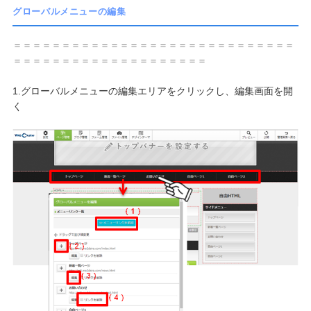
グローバルメニューの編集
＝＝＝＝＝＝＝＝＝＝＝＝＝＝＝＝＝＝＝＝＝＝＝＝＝＝＝＝＝
＝＝＝＝＝＝＝＝＝＝＝＝＝＝＝＝＝＝＝＝
1.グローバルメニューの編集エリアをクリックし、編集画面を開
く