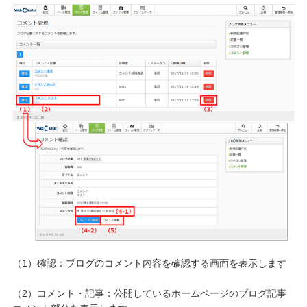
（1）確認：ブログのコメント内容を確認する画面を表示します
（2）コメント・記事：公開しているホームページのブログ記事