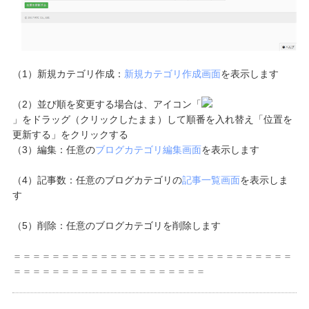
（1）新規カテゴリ作成：
新規カテゴリ作成画面
を表示します
（2）並び順を変更する場合は、アイコン「
」をドラッグ（クリックしたまま）して順番を入れ替え「位置を
更新する」をクリックする
（3）編集：任意の
ブログカテゴリ編集画面
を表示します
（4）記事数：任意のブログカテゴリの
記事一覧画面
を表示しま
す
（5）削除：任意のブログカテゴリを削除します
＝＝＝＝＝＝＝＝＝＝＝＝＝＝＝＝＝＝＝＝＝＝＝＝＝＝＝＝＝
＝＝＝＝＝＝＝＝＝＝＝＝＝＝＝＝＝＝＝＝