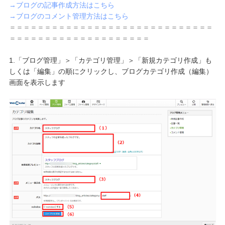
→ブログの記事作成方法はこちら
→ブログのコメント管理方法はこちら
＝＝＝＝＝＝＝＝＝＝＝＝＝＝＝＝＝＝＝＝＝＝＝＝＝＝＝＝＝
＝＝＝＝＝＝＝＝＝＝＝＝＝＝＝＝＝＝＝＝
1.「ブログ管理」＞「カテゴリ管理」＞「新規カテゴリ作成」も
しくは「編集」の順にクリックし、ブログカテゴリ作成（編集）
画面を表示します