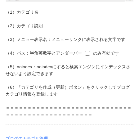
（1）カテゴリ名
（2）カテゴリ説明
（3）メニュー表示名：メニューリンクに表示される文字です
（4）パス：半角英数字とアンダーバー（_）のみ有効です
（5）noindex：noindexにすると検索エンジンにインデックスさ
せないよう設定できます
（6）「カテゴリを作成（更新）ボタン」をクリックしてブログ
カテゴリ情報を登録します
＝＝＝＝＝＝＝＝＝＝＝＝＝＝＝＝＝＝＝＝＝＝＝＝＝＝＝＝＝
＝＝＝＝＝＝＝＝＝＝＝＝＝＝＝＝＝＝＝＝
ブログのカテゴリ管理