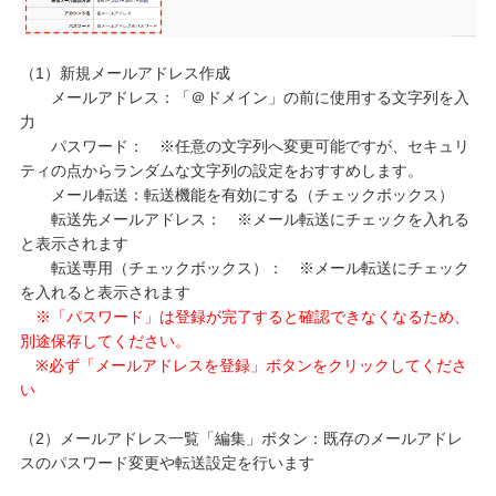
（1）新規メールアドレス作成
メールアドレス：「＠ドメイン」の前に使用する文字列を入
力
パスワード： ※任意の文字列へ変更可能ですが、セキュリ
ティの点からランダムな文字列の設定をおすすめします。
メール転送：転送機能を有効にする（チェックボックス）
転送先メールアドレス： ※メール転送にチェックを入れる
と表示されます
転送専用（チェックボックス）： ※メール転送にチェック
を入れると表示されます
※「パスワード」は登録が完了すると確認できなくなるため、
別途保存してください。
※必ず「メールアドレスを登録」ボタンをクリックしてくださ
い
（2）メールアドレス一覧「編集」ボタン：既存のメールアドレ
スのパスワード変更や転送設定を行います