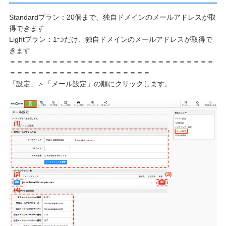
Standardプラン：20個まで、独自ドメインのメールアドレスが取
得できます
Lightプラン：1つだけ、独自ドメインのメールアドレスが取得で
きます
＝＝＝＝＝＝＝＝＝＝＝＝＝＝＝＝＝＝＝＝＝＝＝＝＝＝＝＝＝
＝＝＝＝＝＝＝＝＝＝＝＝＝＝＝＝＝＝＝＝
「設定」＞「メール設定」の順にクリックします。