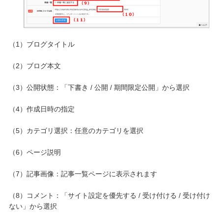
（1）ブログタイトル
（2）ブログ本文
（3）公開状態：「下書き / 公開 / 期間限定公開」から選択
（4）作成日時の指定
（5）カテゴリ選択：任意のカテゴリを選択
（6）ページ説明
（7）記事画像：記事一覧ページに表示されます
（8）コメント：「サイト設定を優先する / 受け付ける / 受け付け
ない」から選択