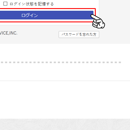
＝＝＝＝＝＝＝＝＝＝＝＝＝＝＝＝＝＝＝＝＝＝＝＝＝＝＝＝＝＝