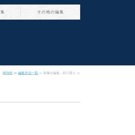
編集
その他の編集
HOME
≫
編集方法一覧
≫ 画像の編集 - 切り取り ≫