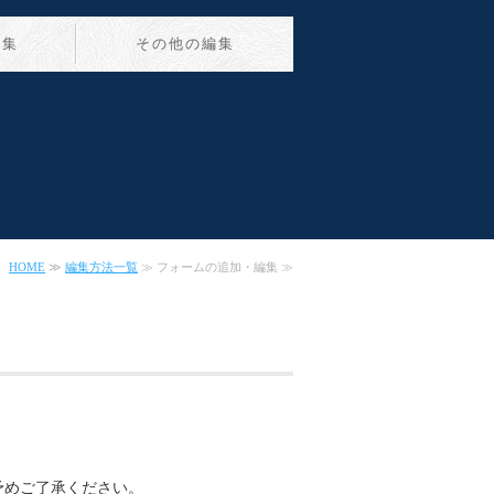
編集
その他の編集
HOME
≫
編集方法一覧
≫ フォームの追加・編集 ≫
す。予めご了承ください。