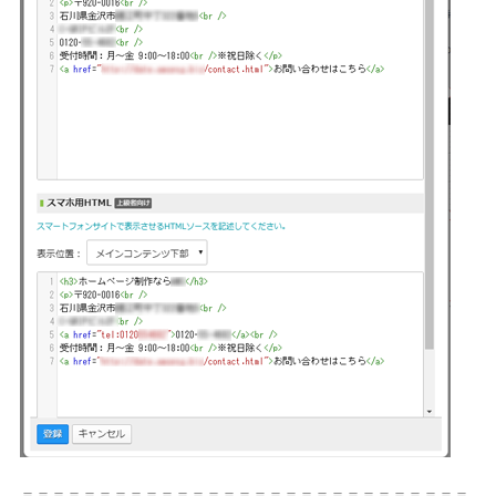
＝＝＝＝＝＝＝＝＝＝＝＝＝＝＝＝＝＝＝＝＝＝＝＝＝＝＝＝＝