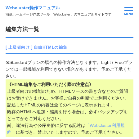
Webcluster操作マニュアル
簡単ホームページ作成ツール「Webcluster」のマニュアルサイトです
HOME
編集方法一覧
ページの編集
[ 上級者向け ] 自由HTMLの編集
フォームの編集
※Standardプランの場合の操作方法となります。Light / Freeプラ
ブログの編集
ンでは一部機能が利用できない場合があります。予めご了承くだ
さい。
その他の編集
《HTML編集をご利用いただく際の注意点》
上級者向けの機能のため、HTMLソースの書き方などのご質問
はお受けできません。お客様ご自身の判断でご利用ください。
記述したHTMLの内容は全てのページに表示されます。
既存のHTMLへ追加・編集を行う場合は、必ずバックアップを
とってからご対応ください。
尚、違法行為や公序良俗に反する記述は
「Webcluster利用規
約」
に基づき、禁止いたしますので、予めご了承ください。