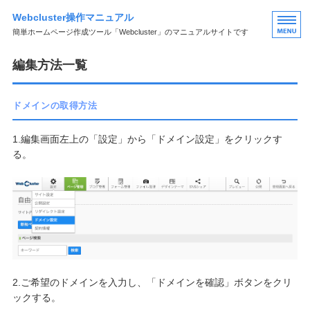
Webcluster操作マニュアル
簡単ホームページ作成ツール「Webcluster」のマニュアルサイトです
HOME
編集方法一覧
ページの編集
ドメインの取得方法
フォームの編集
1.編集画面左上の「設定」から「ドメイン設定」をクリックす
ブログの編集
る。
その他の編集
2.ご希望のドメインを入力し、「ドメインを確認」ボタンをクリ
ックする。